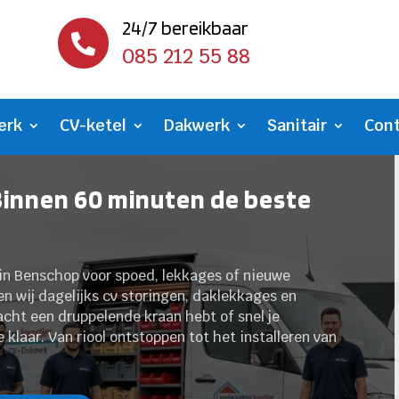
24/7 bereikbaar

085 212 55 88
erk
CV-ketel
Dakwerk
Sanitair
Con
Binnen 60 minuten de beste
in Benschop voor spoed, lekkages of nieuwe
sen wij dagelijks cv storingen, daklekkages en
acht een druppelende kraan hebt of snel je
 klaar. Van riool ontstoppen tot het installeren van