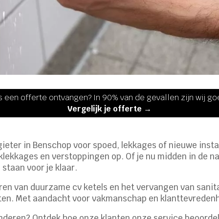
s een offerte ontvangen? In 90% van de gevallen zijn wij g
Vergelijk je offerte →
eter in Benschop voor spoed, lekkages of nieuwe instal
daklekkages en verstoppingen op. Of je nu midden in de 
 staan voor je klaar.
leren van duurzame cv ketels en het vervangen van sanit
ten. Met aandacht voor vakmanschap en klanttevredenhe
anderen? Ontdek hoe onze klanten onze service beoord