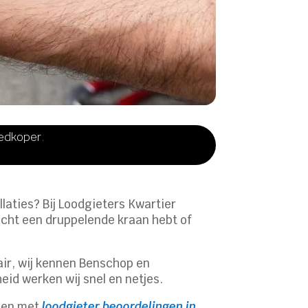
oedkoper.
laties? Bij Loodgieters Kwartier
nacht een druppelende kraan hebt of
air, wij kennen Benschop en
id werken wij snel en netjes.
elen met
loodgieter beoordelingen in