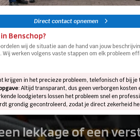
Direct contact opnemen
 in Benschop?
ordelen wij de situatie aan de hand van jouw beschrijv
. Wij werken volgens vaste stappen om elk probleem ef
ht krijgen in het precieze probleem, telefonisch of bij je 
sopgave
: Altijd transparant, dus geen verborgen kosten e
rkende loodgieters lossen het probleem snel en professi
ordt grondig gecontroleerd, zodat je direct zekerheid he
een lekkage of een ver