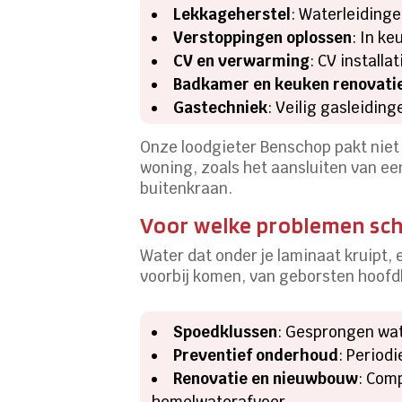
Lekkageherstel
: Waterleiding
Verstoppingen oplossen
: In ke
CV en verwarming
: CV install
Badkamer en keuken renovati
Gastechniek
: Veilig gasleidin
Onze loodgieter Benschop pakt niet
woning, zoals het aansluiten van ee
buitenkraan.
Voor welke problemen scha
Water dat onder je laminaat kruipt, 
voorbij komen, van geborsten hoofdl
Spoedklussen
: Gesprongen wate
Preventief onderhoud
: Period
Renovatie en nieuwbouw
: Com
hemelwaterafvoer.