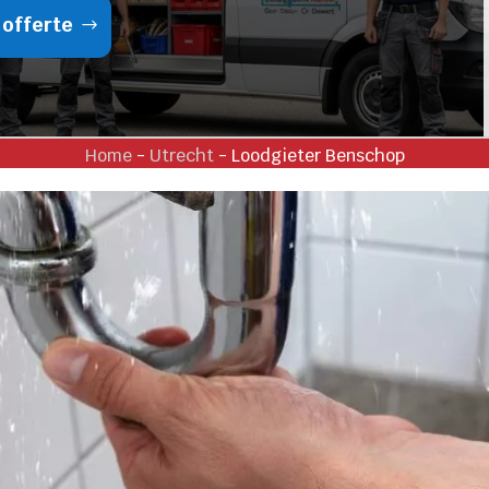
 offerte
Home
-
Utrecht
-
Loodgieter Benschop