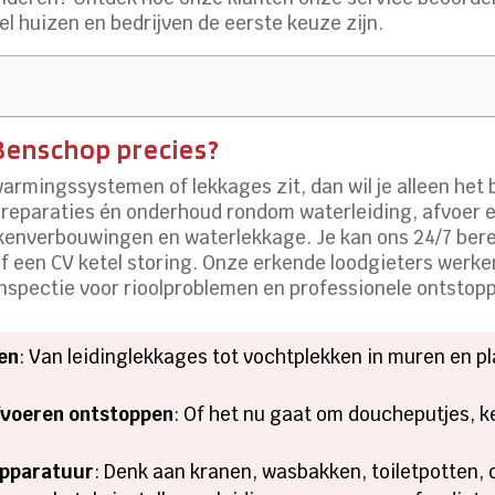
l huizen en bedrijven de eerste keuze zijn.
Benschop precies?
rwarmingssystemen of lekkages zit, dan wil je alleen he
s, reparaties én onderhoud rondom waterleiding, afvoer e
kenverbouwingen en waterlekkage. Je kan ons 24/7 berei
of een CV ketel storing. Onze erkende loodgieters wer
spectie voor rioolproblemen en professionele ontstop
en
: Van leidinglekkages tot vochtplekken in muren en p
fvoeren ontstoppen
: Of het nu gaat om doucheputjes, k
napparatuur
: Denk aan kranen, wasbakken, toiletpotten