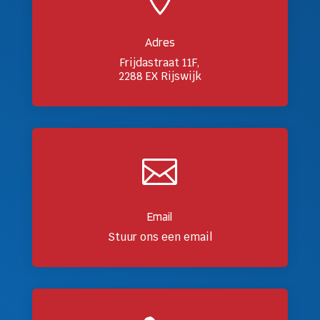
Adres
Frijdastraat 11F,
2288 EX Rijswijk

Email
Stuur ons een email