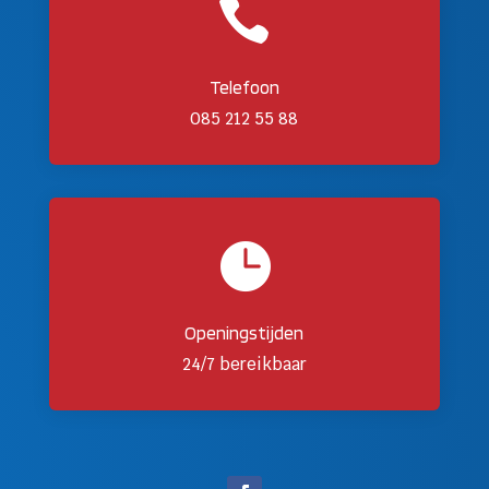

Telefoon
085 212 55 88

Openingstijden
24/7 bereikbaar