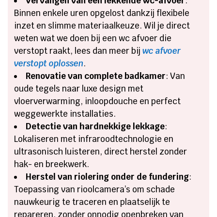
Vervangen van een lekkende wc-afvoer
:
Binnen enkele uren opgelost dankzij flexibele
inzet en slimme materiaalkeuze. Wil je direct
weten wat we doen bij een wc afvoer die
verstopt raakt, lees dan meer bij
wc afvoer
verstopt oplossen
.
Renovatie van complete badkamer
: Van
oude tegels naar luxe design met
vloerverwarming, inloopdouche en perfect
weggewerkte installaties.
Detectie van hardnekkige lekkage
:
Lokaliseren met infraroodtechnologie en
ultrasonisch luisteren, direct herstel zonder
hak- en breekwerk.
Herstel van riolering onder de fundering
:
Toepassing van rioolcamera’s om schade
nauwkeurig te traceren en plaatselijk te
repareren, zonder onnodig openbreken van