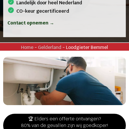
Landelijk door heel Nederland
CO-keur gecertificeerd
Contact opnemen →
Home
-
Gelderland
-
Loodgieter Bemmel
🏆 Elders een offerte ontvangen?
80% van de gevallen zijn wij goedkoper!