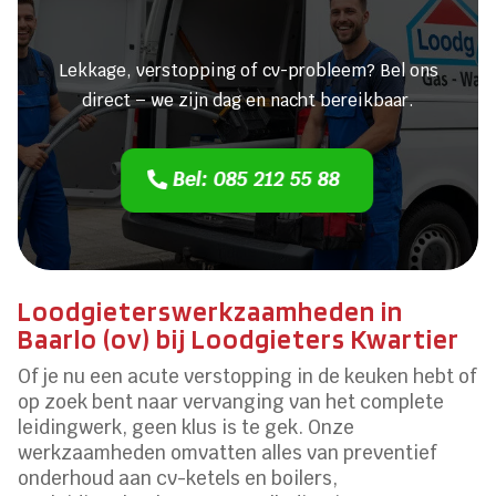
verstopping?
Lekkage, verstopping of cv-probleem? Bel ons
direct – we zijn dag en nacht bereikbaar.
Bel: 085 212 55 88
Loodgieterswerkzaamheden in
Baarlo (ov) bij Loodgieters Kwartier
Of je nu een acute verstopping in de keuken hebt of
op zoek bent naar vervanging van het complete
leidingwerk, geen klus is te gek. Onze
werkzaamheden omvatten alles van preventief
onderhoud aan cv-ketels en boilers,