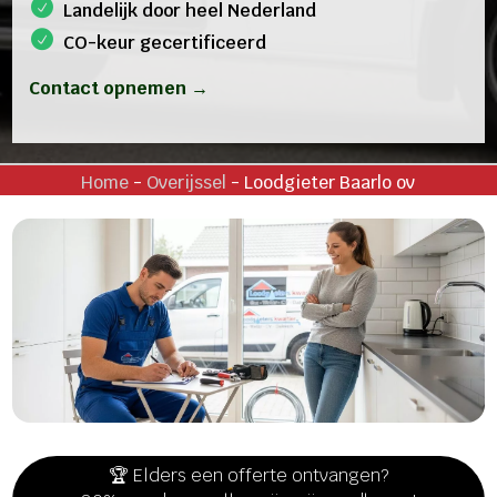
Landelijk door heel Nederland
CO-keur gecertificeerd
Contact opnemen →
Home
-
Overijssel
-
Loodgieter Baarlo ov
🏆 Elders een offerte ontvangen?