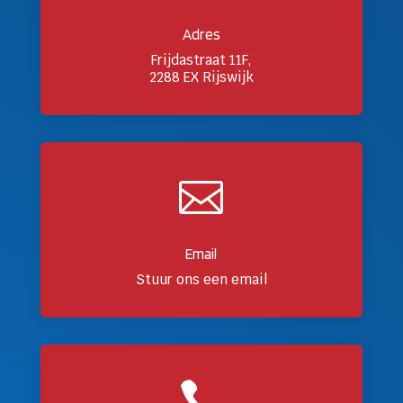
Adres
Frijdastraat 11F,
2288 EX Rijswijk

Email
Stuur ons een email
