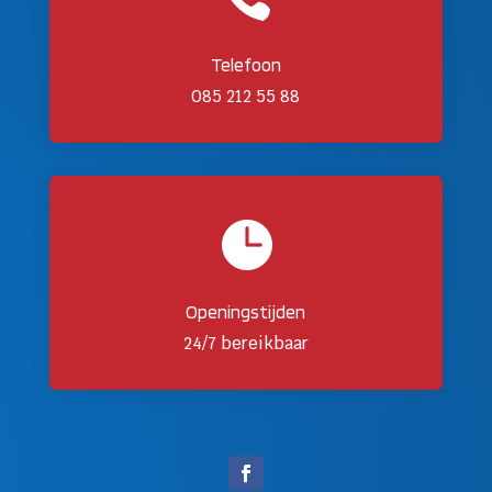
Telefoon
085 212 55 88

Openingstijden
24/7 bereikbaar