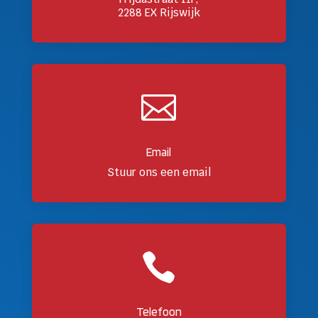
2288 EX Rijswijk

Email
Stuur ons een email

Telefoon