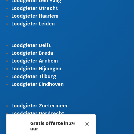
Loodgieter Den Haag
Loodgieter Utrecht
Loodgieter Haarlem
Loodgieter Leiden
Loodgieter Delft
Loodgieter Breda
Loodgieter Arnhem
Loodgieter Nijmegen
Loodgieter Tilburg
Loodgieter Eindhoven
Loodgieter Zoetermeer
Loodgieter Dordrecht
Loodgieter Rijswijk
Gratis offerte in 24
M
uur
Loodgieter Schiedam