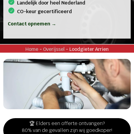
Landelijk door heel Nederland
CO-keur gecertificeerd
Contact opnemen →
Home
-
Overijssel
-
Loodgieter Arrien
🏆 Elders een offerte ontvangen?
80% van de gevallen zijn wij goedkoper!