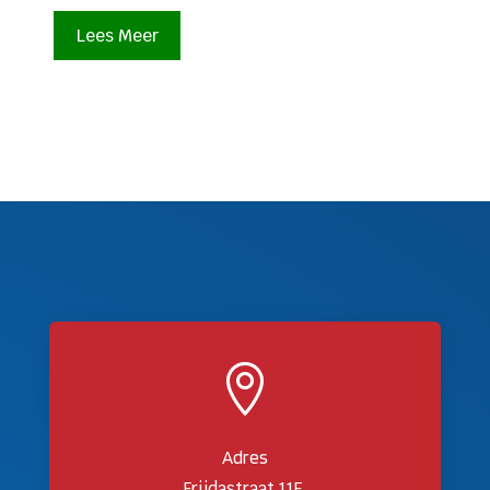
Lees Meer

Adres
Frijdastraat 11F,