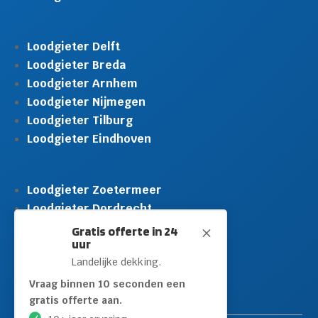
Loodgieter Delft
Loodgieter Breda
Loodgieter Arnhem
Loodgieter Nijmegen
Loodgieter Tilburg
Loodgieter Eindhoven
Loodgieter Zoetermeer
Loodgieter Dordrecht
Loodgieter Rijswijk
Gratis offerte in 24
M
uur
Loodgieter Schiedam
Landelijke dekking.
Loodgieter Leidschendam
Loodgieter Hilversum
Vraag binnen 10 seconden een
gratis offerte aan.