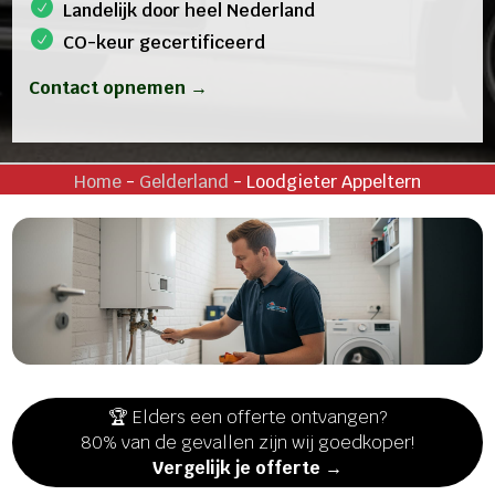
Landelijk door heel Nederland
CO-keur gecertificeerd
Contact opnemen →
Home
-
Gelderland
-
Loodgieter Appeltern
🏆 Elders een offerte ontvangen?
80% van de gevallen zijn wij goedkoper!
Vergelijk je offerte →