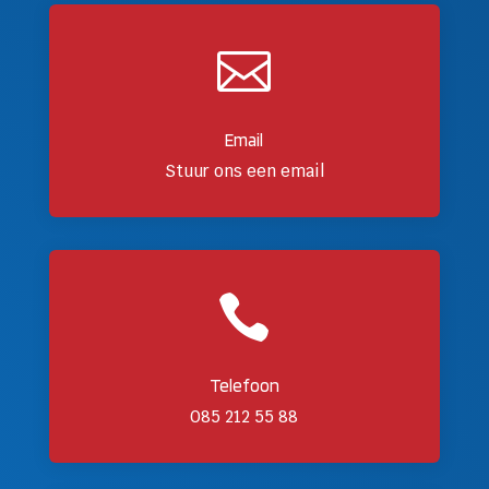

Email
Stuur ons een email

Telefoon
085 212 55 88