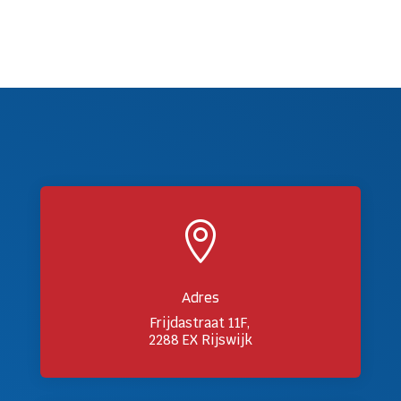

Adres
Frijdastraat 11F,
2288 EX Rijswijk