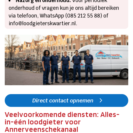
Nazorg en onderhoud:
Voor periodiek
onderhoud of vragen kun je ons altijd bereiken
via telefoon, WhatsApp (085 212 55 88) of
info@loodgieterskwartier.nl.
Direct contact opnemen
Veelvoorkomende diensten: Alles-
in-één loodgieter voor
Annerveenschekanaal