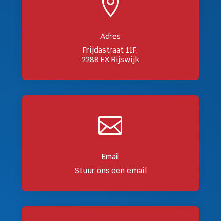

Adres
Frijdastraat 11F,
2288 EX Rijswijk

Email
Stuur ons een email