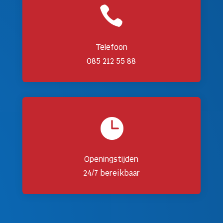

Telefoon
085 212 55 88

Openingstijden
24/7 bereikbaar