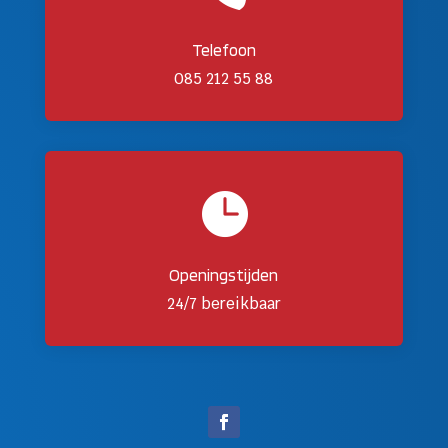
Telefoon
085 212 55 88

Openingstijden
24/7 bereikbaar