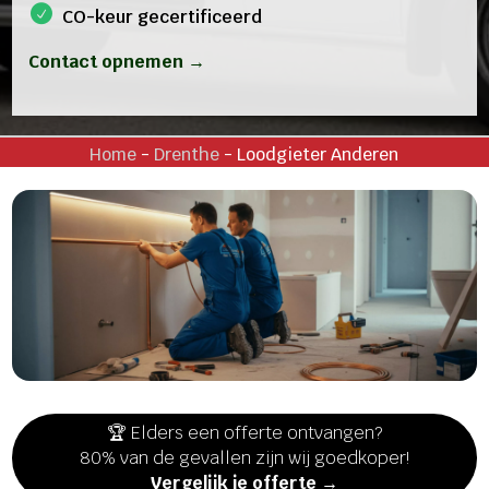
CO-keur gecertificeerd
Contact opnemen →
Home
-
Drenthe
-
Loodgieter Anderen
🏆 Elders een offerte ontvangen?
80% van de gevallen zijn wij goedkoper!
Vergelijk je offerte →