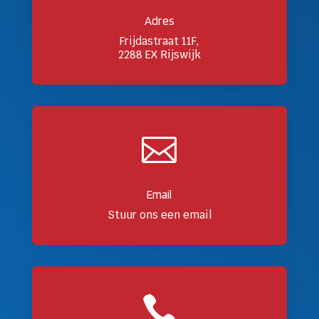
Adres
Frijdastraat 11F,
2288 EX Rijswijk

Email
Stuur ons een email
