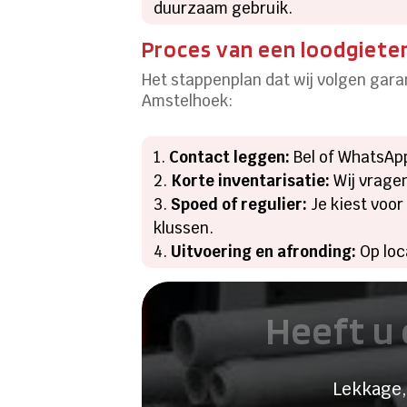
duurzaam gebruik.
Proces van een loodgiete
Het stappenplan dat wij volgen garan
Amstelhoek:
Contact leggen:
Bel of WhatsApp
Korte inventarisatie:
Wij vragen
Spoed of regulier:
Je kiest voor
klussen.
Uitvoering en afronding:
Op loc
Heeft u 
Lekkage,