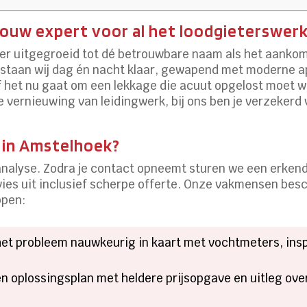
ouw expert voor al het loodgieterswer
ier uitgegroeid tot dé betrouwbare naam als het aanko
 staan wij dag én nacht klaar, gewapend met moderne a
f het nu gaat om een lekkage die acuut opgelost moet wo
e vernieuwing van leidingwerk, bij ons ben je verzekerd
 in Amstelhoek?
 analyse. Zodra je contact opneemt sturen we een erken
vies uit inclusief scherpe offerte. Onze vakmensen bes
ppen:
et probleem nauwkeurig in kaart met vochtmeters, ins
n oplossingsplan met heldere prijsopgave en uitleg ov