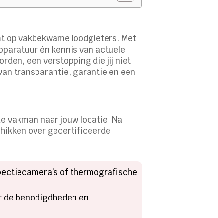
k
mt op vakbekwame loodgieters. Met
pparatuur én kennis van actuele
rden, een verstopping die jij niet
 van transparantie, garantie en een
de vakman naar jouw locatie. Na
chikken over gecertificeerde
pectiecamera’s of thermografische
er de benodigdheden en