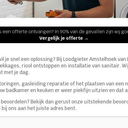
s een offerte ontvangen? In 90% van de gevallen zijn wij g
Vergelijk je offerte →
n wil je snel een oplossing? Bij Loodgieter Amstelhoek va
lekkages, riool ontstoppen en installatie van sanitair. W
nt met je dag.
toringen, gasleiding reparatie of het plaatsen van een 
uw badkamer en keuken er weer piekfijn uitzien en dat a
 beoordelen? Bekijk dan gerust onze uitstekende beoor
bij ons aan het juiste adres bent.