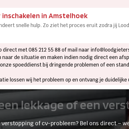
r inschakelen in Amstelhoek
deert snelle hulp. Zo ziet het proces eruit zodra jij Loo
 direct met 085 212 55 88 of mail naar info@loodgieters
 naar de situatie en maken indien nodig direct een afs
 onze spoeddienst bij dringende problemen of een stand
atie lossen wij het probleem op en ontvang je duidelijke 
een lekkage of een ver
 verstopping of cv-probleem? Bel ons direct – we