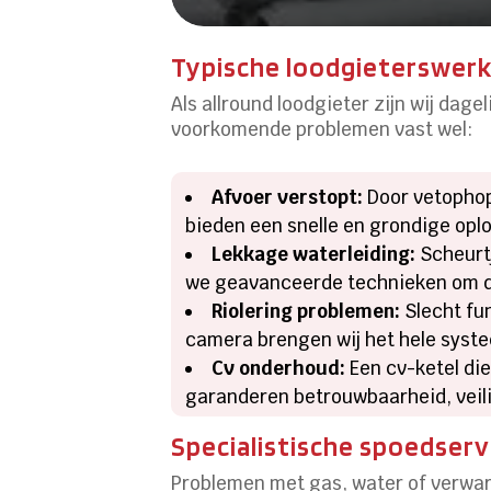
Typische loodgieterswer
Als allround loodgieter zijn wij dag
voorkomende problemen vast wel:
Afvoer verstopt:
Door vetophopi
bieden een snelle en grondige opl
Lekkage waterleiding:
Scheurtj
we geavanceerde technieken om dir
Riolering problemen:
Slecht fun
camera brengen wij het hele syste
Cv onderhoud:
Een cv-ketel die
garanderen betrouwbaarheid, veilig
Specialistische spoedserv
Problemen met gas, water of verwar