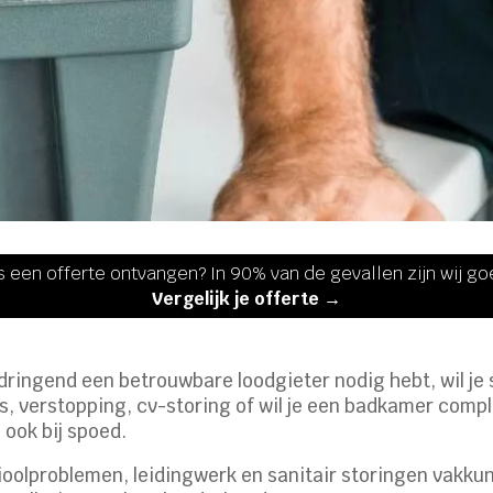
s een offerte ontvangen? In 90% van de gevallen zijn wij g
Vergelijk je offerte →
 dringend een betrouwbare loodgieter nodig hebt, wil j
, verstopping, cv-storing of wil je een badkamer comp
 ook bij spoed.
olproblemen, leidingwerk en sanitair storingen vakkundi