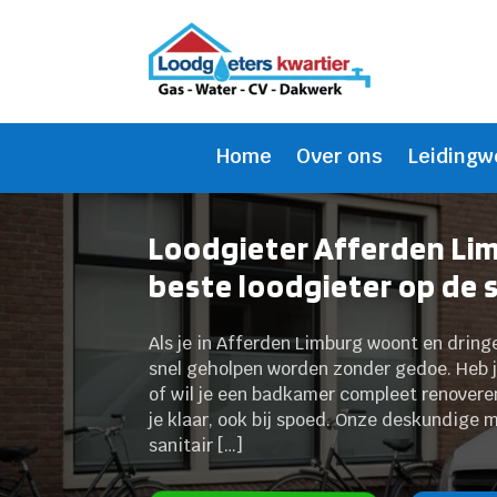
Home
Over ons
Leidingw
Loodgieter Afferden Li
beste loodgieter op de 
Als je in Afferden Limburg woont en dring
snel geholpen worden zonder gedoe. Heb j
of wil je een badkamer compleet renovere
je klaar, ook bij spoed. Onze deskundige 
sanitair […]