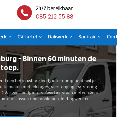
24/7 bereikbaar

085 212 55 88
erk
CV-ketel
Dakwerk
Sanitair
Con
mburg - Binnen 60 minuten de
stoep.
end een betrouwbare loodgieter nodig hebt, wil je
e te maken met lekkages, verstopping, cv-storing
n? Wij van Loodgieters Kwartier staan meteen voor
monteurs lossen rioolproblemen, leidingwerk en