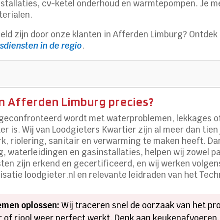
installaties, cv-ketel onderhoud en warmtepompen. Je 
erialen.
ld zijn door onze klanten in Afferden Limburg? Ontdek 
sdiensten in de regio
.
n Afferden Limburg precies?
n geconfronteerd wordt met waterproblemen, lekkages o
r is. Wij van Loodgieters Kwartier zijn al meer dan tien
k, riolering, sanitair en verwarming te maken heeft. D
 waterleidingen en gasinstallaties, helpen wij zowel pa
ten zijn erkend en gecertificeerd, en wij werken volge
atie loodgieter.nl en relevante leidraden van het Tech
emen oplossen:
Wij traceren snel de oorzaak van het 
r of riool weer perfect werkt. Denk aan keukenafvoeren,