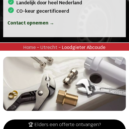
Landelijk door heel Nederland
CO-keur gecertificeerd
Contact opnemen →
Home
-
Utrecht
-
Loodgieter Abcoude
🏆 Elders een offerte ontvangen?