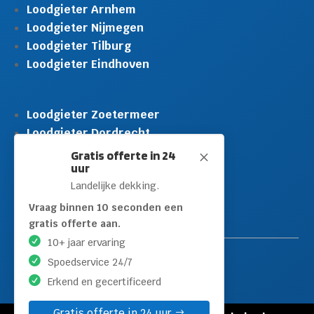
Loodgieter Arnhem
Loodgieter Nijmegen
Loodgieter Tilburg
Loodgieter Eindhoven
Loodgieter Zoetermeer
Loodgieter Dordrecht
Loodgieter Rijswijk
Gratis offerte in 24
M
uur
Loodgieter Schiedam
Landelijke dekking.
Loodgieter Leidschendam
Loodgieter Hilversum
Vraag binnen 10 seconden een
gratis offerte aan.
10+ jaar ervaring
Spoedservice 24/7
Erkend en gecertificeerd
Gratis offerte in 24 uur