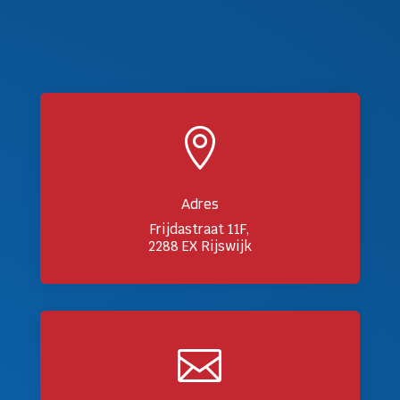

Adres
Frijdastraat 11F,
2288 EX Rijswijk
