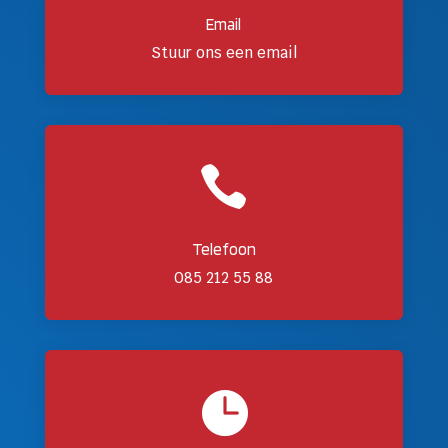
Email
Stuur ons een email

Telefoon
085 212 55 88
