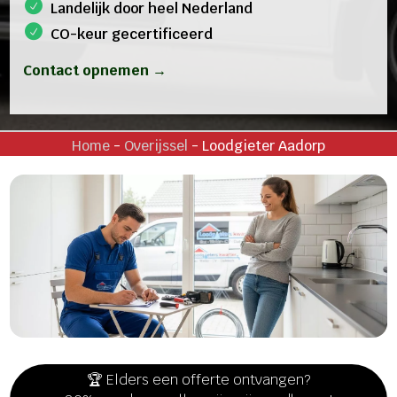
Landelijk door heel Nederland
CO-keur gecertificeerd
Contact opnemen →
Home
-
Overijssel
-
Loodgieter Aadorp
🏆 Elders een offerte ontvangen?