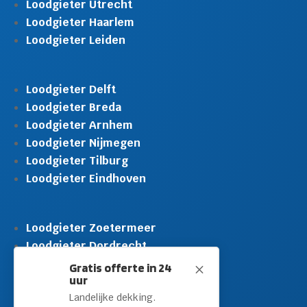
Loodgieter Utrecht
Loodgieter Haarlem
Loodgieter Leiden
Loodgieter Delft
Loodgieter Breda
Loodgieter Arnhem
Loodgieter Nijmegen
Loodgieter Tilburg
Loodgieter Eindhoven
Loodgieter Zoetermeer
Loodgieter Dordrecht
Loodgieter Rijswijk
Gratis offerte in 24
M
uur
Loodgieter Schiedam
Landelijke dekking.
Loodgieter Leidschendam