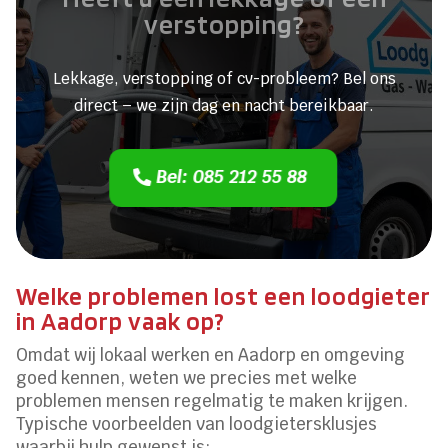
verstopping?
Lekkage, verstopping of cv-probleem? Bel ons
direct – we zijn dag en nacht bereikbaar.
Bel: 085 212 55 88
Welke problemen lost een loodgieter
in Aadorp vaak op?
Omdat wij lokaal werken en Aadorp en omgeving
goed kennen, weten we precies met welke
problemen mensen regelmatig te maken krijgen.
Typische voorbeelden van loodgietersklusjes
waarbij hulp gewenst is: