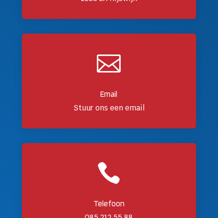

Email
Stuur ons een email

Telefoon
085 212 55 88