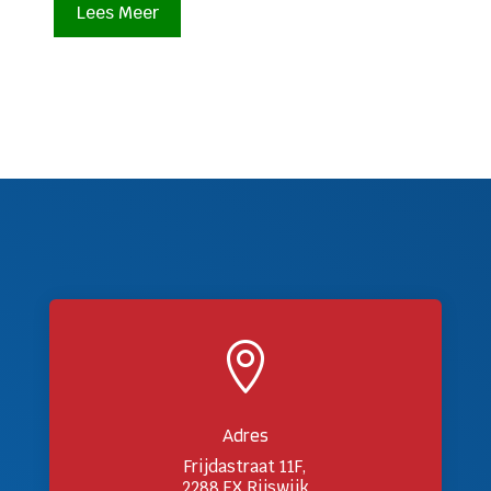
Lees Meer

Adres
Frijdastraat 11F,
2288 EX Rijswijk