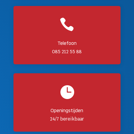

Telefoon
085 212 55 88

Openingstijden
24/7 bereikbaar