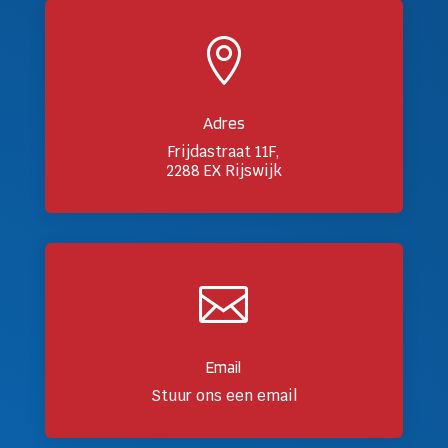

Adres
Frijdastraat 11F,
2288 EX Rijswijk

Email
Stuur ons een email