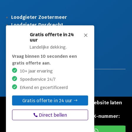
Loodgieter Zoetermeer
Loodgieter Dordrecht
Loodgieter Rijswijk
Gratis offerte in 24
M
uur
Loodgieter Schiedam
Landelijke dekking.
Loodgieter Leidschendam
Loodgieter Hilversum
Vraag binnen 10 seconden een
gratis offerte aan.
10+ jaar ervaring
Spoedservice 24/7
Erkend en gecertificeerd
Gratis offerte in 24 uur
© Copyright Loodgieters Kwartier |
Website laten
maken door Flexamedia
Direct bellen
Privacyverklaring
|
Disclaimer
|
KVK-nummer:
60471840

