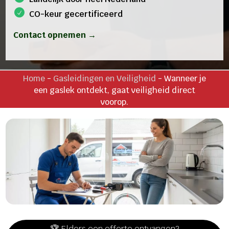
CO-keur gecertificeerd
Contact opnemen →
Home
-
Gasleidingen en Veiligheid
-
Wanneer je
een gaslek ontdekt, gaat veiligheid direct
voorop.
🏆 Elders een offerte ontvangen?