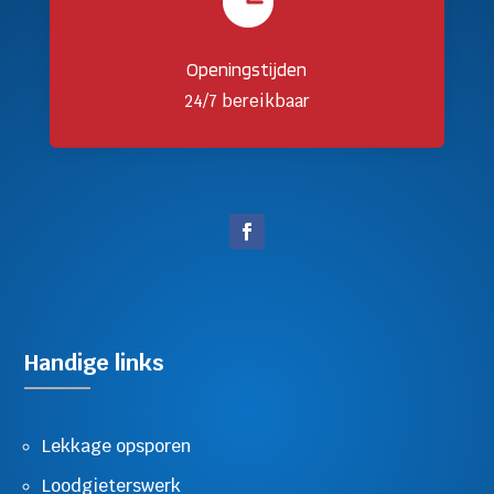

Openingstijden
24/7 bereikbaar
Handige links
Lekkage opsporen
Loodgieterswerk