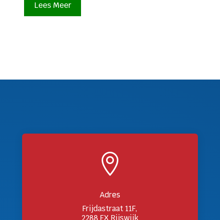
Lees Meer

Adres
Frijdastraat 11F,
2288 EX Rijswijk