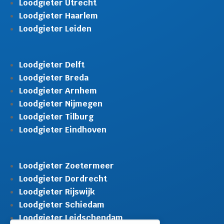
Loodgieter Utrecht
Loodgieter Haarlem
Loodgieter Leiden
Loodgieter Delft
Loodgieter Breda
Loodgieter Arnhem
Loodgieter Nijmegen
Loodgieter Tilburg
Loodgieter Eindhoven
Loodgieter Zoetermeer
Loodgieter Dordrecht
Loodgieter Rijswijk
Gratis offerte in 24
M
uur
Loodgieter Schiedam
Landelijke dekking.
Loodgieter Leidschendam