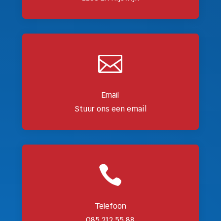

Email
Stuur ons een email

Telefoon
085 212 55 88