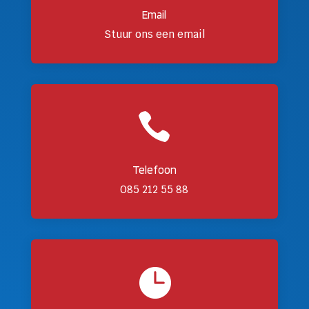
Email
Stuur ons een email

Telefoon
085 212 55 88
