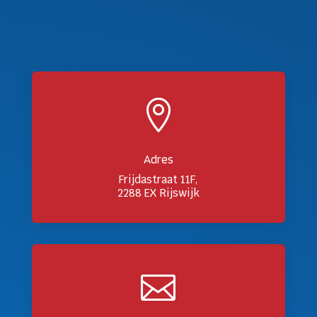

Adres
Frijdastraat 11F,
2288 EX Rijswijk
