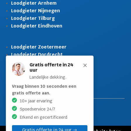
Loodgieter Arnhem
Loodgieter Nijmegen
Loodgieter Tilburg
Loodgieter Eindhoven
Loodgieter Zoetermeer
Loodgieter Dordrecht
Loodgieter Rijswijk
Gratis offerte in 24
M
uur
Loodgieter Schiedam
Landelijke dekking.
Loodgieter Leidschendam
Loodgieter Hilversum
Vraag binnen 10 seconden een
gratis offerte aan.
10+ jaar ervaring
Spoedservice 24/7
Erkend en gecertificeerd
Gratis offerte in 24 uur