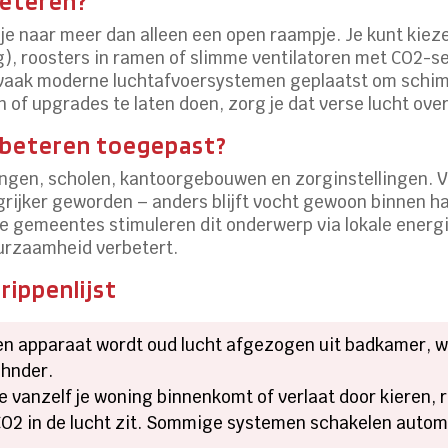
beteren?
jk je naar meer dan alleen een open raampje. Je kunt kie
 roosters in ramen of slimme ventilatoren met CO2-s
 vaak moderne luchtafvoersystemen geplaatst om schim
 of upgrades te laten doen, zorg je dat verse lucht ove
rbeteren toegepast?
ningen, scholen, kantoorgebouwen en zorginstellingen.
grijker geworden – anders blijft vocht gewoon binnen h
 gemeentes stimuleren dit onderwerp via lokale energ
urzaamheid verbetert.
rippenlijst
en apparaat wordt oud lucht afgezogen uit badkamer, w
ehnder.
ie vanzelf je woning binnenkomt of verlaat door kieren,
CO2 in de lucht zit. Sommige systemen schakelen automat