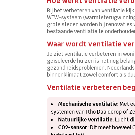
Hoe werkt ventilatie ver
Bij het verbeteren van ventilatie ki
WTW-systeem (warmteterugwinning),
grote steden worden bij renovaties
bestaande ventilatie te onderhouden
Waar wordt ventilatie ve
Je ziet ventilatie verbeteren in wo
geïsoleerde huizen is het nog belan
gezondheidsproblemen. Nederlandse
binnenklimaat zowel comfort als du
Ventilatie verbeteren beg
Mechanische ventilatie
: Met e
systemen van Itho Daalderop of Z
Natuurlijke ventilatie
: Lucht d
CO2-sensor
: Dit meet hoeveel 