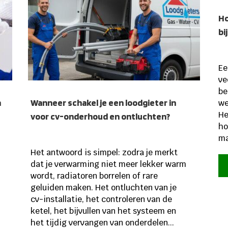
Ho
bi
Ee
ve
be
n
Wanneer schakel je een loodgieter in
we
He
voor cv-onderhoud en ontluchten?
ho
ma
Het antwoord is simpel: zodra je merkt
dat je verwarming niet meer lekker warm
wordt, radiatoren borrelen of rare
geluiden maken. Het ontluchten van je
cv-installatie, het controleren van de
ketel, het bijvullen van het systeem en
het tijdig vervangen van onderdelen...