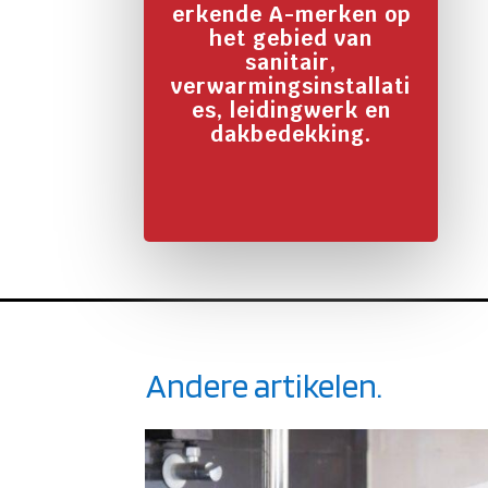
erkende A-merken op
het gebied van
sanitair,
verwarmingsinstallati
es, leidingwerk en
dakbedekking.
Andere artikelen.