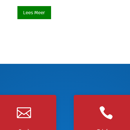
Lees Meer

