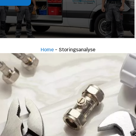
Home
-
Storingsanalyse