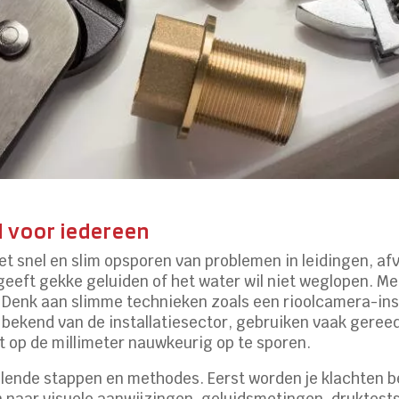
d voor iedereen
et snel en slim opsporen van problemen in leidingen, afvo
geeft gekke geluiden of het water wil niet weglopen. M
ie. Denk aan slimme technieken zoals een rioolcamera-ins
, bekend van de installatiesector, gebruiken vaak gere
 op de millimeter nauwkeurig op te sporen.
llende stappen en methodes. Eerst worden je klachten b
n naar visuele aanwijzingen, geluidsmetingen, druktest