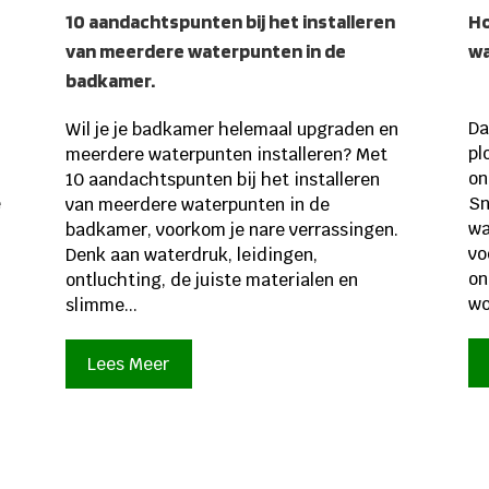
10 aandachtspunten bij het installeren
Ho
van meerdere waterpunten in de
wa
badkamer.
Da
Wil je je badkamer helemaal upgraden en
pl
meerdere waterpunten installeren? Met
on
10 aandachtspunten bij het installeren
e
Sn
van meerdere waterpunten in de
wa
badkamer, voorkom je nare verrassingen.
vo
Denk aan waterdruk, leidingen,
on
ontluchting, de juiste materialen en
wo
slimme...
Lees Meer