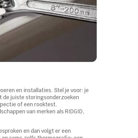
eren en installaties. Stel je voor: je
et de juiste storingsonderzoeken
pectie of een rooktest.
edschappen van merken als RIDGID,
esproken en dan volgt er een
s en soms zelfs thermografie: een