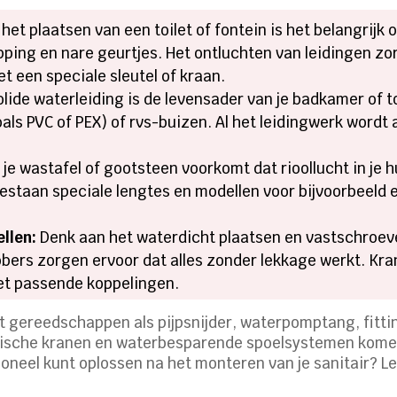
 het plaatsen van een toilet of fontein is het belangrij
ping en nare geurtjes. Het ontluchten van leidingen zor
t een speciale sleutel of kraan.
lide waterleiding is de levensader van je badkamer of to
oals PVC of PEX) of rvs-buizen. Al het leidingwerk wordt
je wastafel of gootsteen voorkomt dat rioollucht in je 
bestaan speciale lengtes en modellen voor bijvoorbeeld
ellen:
Denk aan het waterdicht plaatsen en vastschroeve
ubbers zorgen ervoor dat alles zonder lekkage werkt. K
et passende koppelingen.
t gereedschappen als pijpsnijder, waterpomptang, fitti
ische kranen en waterbesparende spoelsystemen komen 
ioneel kunt oplossen na het monteren van je sanitair? L