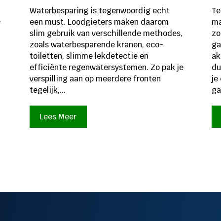
Waterbesparing is tegenwoordig echt
Te
e
een must. Loodgieters maken daarom
ma
slim gebruik van verschillende methodes,
zo
zoals waterbesparende kranen, eco-
ga
toiletten, slimme lekdetectie en
ak
efficiënte regenwatersystemen. Zo pak je
du
verspilling aan op meerdere fronten
je
tegelijk,...
ga
Lees Meer