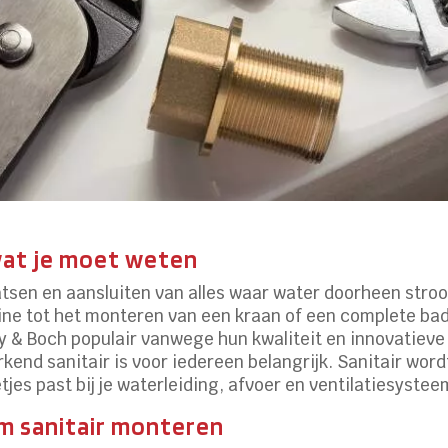
 wat je moet weten
tsen en aansluiten van alles waar water doorheen stroomt
ne tot het monteren van een kraan of een complete ba
oy & Boch populair vanwege hun kwaliteit en innovatieve
rkend sanitair is voor iedereen belangrijk. Sanitair wo
etjes past bij je waterleiding, afvoer en ventilatiesystee
m sanitair monteren