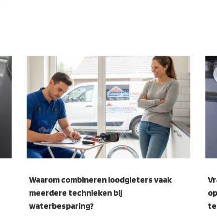
Waarom combineren loodgieters vaak
Vr
meerdere technieken bij
op
waterbesparing?
te