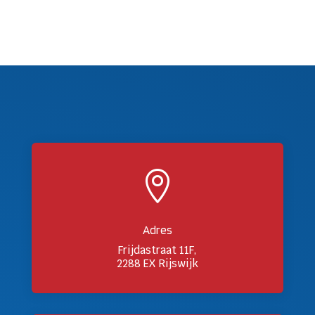

Adres
Frijdastraat 11F,
2288 EX Rijswijk