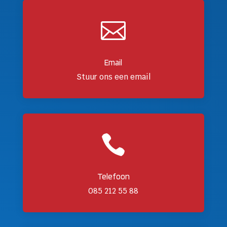

Email
Stuur ons een email

Telefoon
085 212 55 88