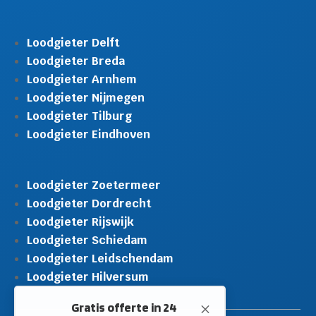
Loodgieter Delft
Loodgieter Breda
Loodgieter Arnhem
Loodgieter Nijmegen
Loodgieter Tilburg
Loodgieter Eindhoven
Loodgieter Zoetermeer
Loodgieter Dordrecht
Loodgieter Rijswijk
Gratis offerte in 24
M
uur
Loodgieter Schiedam
Landelijke dekking.
Loodgieter Leidschendam
Loodgieter Hilversum
Vraag binnen 10 seconden een
gratis offerte aan.
10+ jaar ervaring