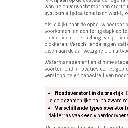
woning onverwacht met een stortbui 
systeem altijd automatisch werkt, zo
Als je kijkt naar de opbouw bestaat 
voorkomen, en een terugslagklep te
bovendien op het belang van periodi
blokkeren. Verschillende organisat
eisen aan de aanwezigheid en uitvo
Watermanagement en slimme stedelij
voortdurend innovaties op het gebi
verstopping en capaciteit van nood
Noodoverstort in de praktijk
:
in de gezamenlijke hal na zware r
Verschillende types overstort
dakterras vaak een vloerdoorvoer 
Wil je meer weten over het direct o