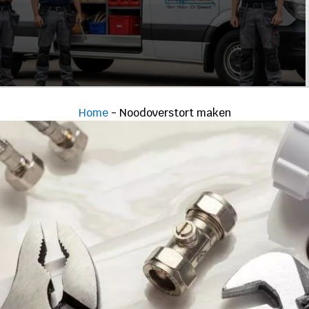
Home
-
Noodoverstort maken