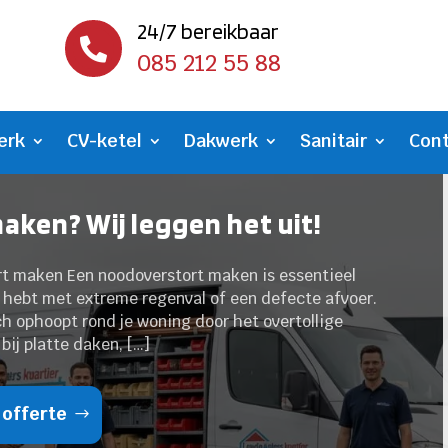
24/7 bereikbaar

085 212 55 88
erk
CV-ketel
Dakwerk
Sanitair
Con
aken? Wij leggen het uit!
rt maken Een noodoverstort maken is essentieel
en hebt met extreme regenval of een defecte afvoer.
h ophoopt rond je woning door het overtollige
 bij platte daken, […]
 offerte