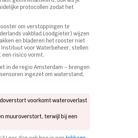
idelijke protocollen zodat het
n rooster om verstoppingen te
derlands vakblad Loodgieter) wijzen
takken en bladeren het rooster niet
Instituut voor Waterbeheer, stellen
 een risico vormt.
net in de regio Amsterdam – brengen
n sensoren ingezet om waterstand,
oodoverstort voorkomt wateroverlast
n muuroverstort, terwijl bij een
is? Lees dan ook hoe je een
lekkage