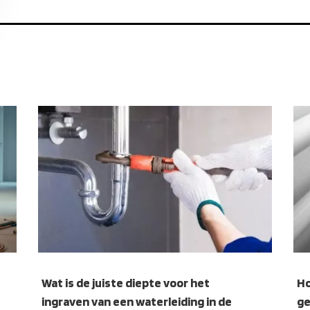
Wat is de juiste diepte voor het
Ho
ingraven van een waterleiding in de
ge