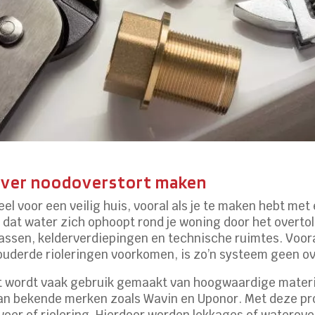
 over noodoverstort maken
el voor een veilig huis, vooral als je te maken hebt me
at water zich ophoopt rond je woning door het overtolli
rrassen, kelderverdiepingen en technische ruimtes. Voor
derde rioleringen voorkomen, is zo’n systeem geen ov
rt wordt vaak gebruik gemaakt van hoogwaardige materi
n bekende merken zoals Wavin en Uponor. Met deze pro
voer of riolering. Hierdoor worden lekkages of waterover