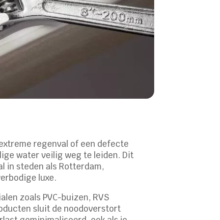
t extreme regenval of een defecte
ge water veilig weg te leiden. Dit
al in steden als Rotterdam,
erbodige luxe.
alen zoals PVC-buizen, RVS
ducten sluit de noodoverstort
last geminimaliseerd, ook als je