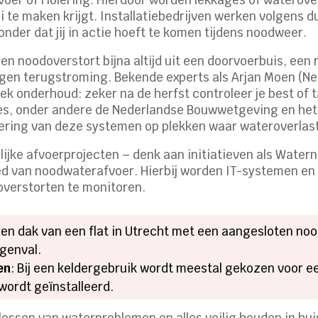
te maken krijgt. Installatiebedrijven werken volgens du
nder dat jij in actie hoeft te komen tijdens noodweer.
een noodoverstort bijna altijd uit een doorvoerbuis, ee
gen terugstroming. Bekende experts als Arjan Moen (Ne
ek onderhoud: zeker na de herfst controleer je best of 
ies, onder andere de Nederlandse Bouwwetgeving en het 
ering van deze systemen op plekken waar wateroverlast
ke afvoerprojecten – denk aan initiatieven als Water
ed van noodwaterafvoer. Hierbij worden IT-systemen e
overstorten te monitoren.
 Een dak van een flat in Utrecht met een aangesloten n
egenval.
en
: Bij een keldergebruik wordt meestal gekozen voor ee
wordt geïnstalleerd.
plossen van waterproblemen en alles veilig houden in hu