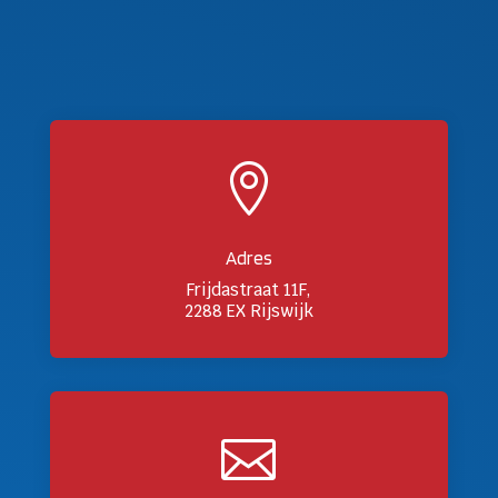

Adres
Frijdastraat 11F,
2288 EX Rijswijk
