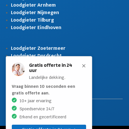
Loodgieter Arnhem
Loodgieter Nijmegen
Loodgieter Tilburg
Loodgieter Eindhoven
Loodgieter Zoetermeer
Loodgieter Dordrecht
Loodgieter Rijswijk
Gratis offerte in 24
M
uur
Loodgieter Schiedam
Landelijke dekking.
Loodgieter Leidschendam
Loodgieter Hilversum
Vraag binnen 10 seconden een
gratis offerte aan.
10+ jaar ervaring
Spoedservice 24/7
Erkend en gecertificeerd