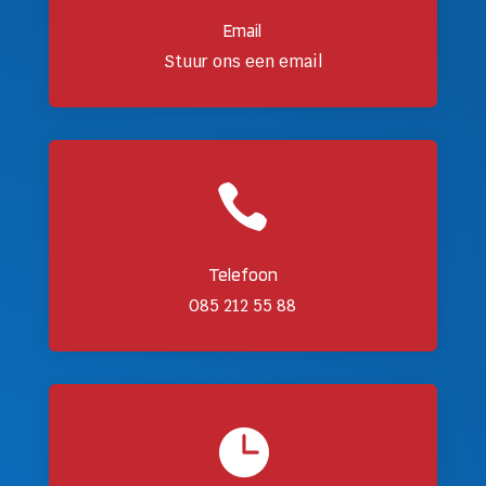
Email
Stuur ons een email

Telefoon
085 212 55 88
