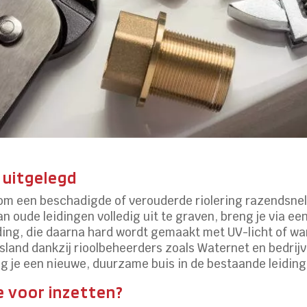
 uitgelegd
m een beschadigde of verouderde riolering razendsnel t
an oude leidingen volledig uit te graven, breng je via 
iding, die daarna hard wordt gemaakt met UV-licht of wa
tsland dankzij rioolbeheerders zoals Waternet en bedrij
jg je een nieuwe, duurzame buis in de bestaande leiding
e voor inzetten?