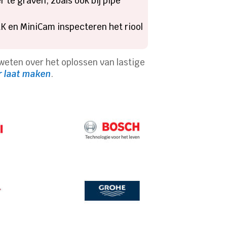
te graven, zoals ook bij pipe
K en MiniCam inspecteren het riool
 weten over het oplossen van lastige
r laat maken
.