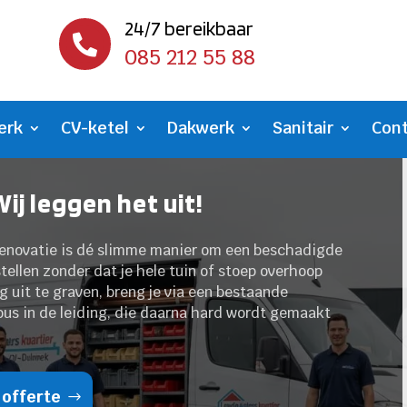
24/7 bereikbaar

085 212 55 88
erk
CV-ketel
Dakwerk
Sanitair
Con
ij leggen het uit!
enovatie is dé slimme manier om een beschadigde
tellen zonder dat je hele tuin of stoep overhoop
ig uit te graven, breng je via een bestaande
ous in de leiding, die daarna hard wordt gemaakt
 offerte