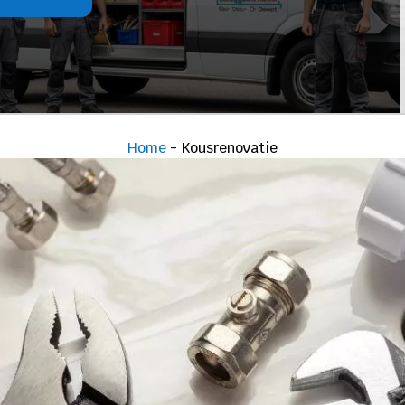
Home
-
Kousrenovatie