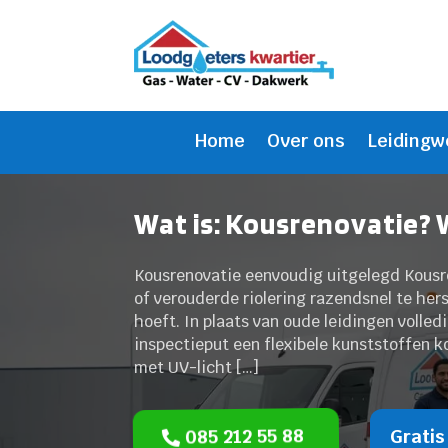
Home
Over ons
Leidingw
Wat is: Kousrenovatie? W
Kousrenovatie eenvoudig uitgelegd Kousr
of verouderde riolering razendsnel te hers
hoeft. In plaats van oude leidingen volled
inspectieput een flexibele kunststoffen k
met UV-licht […]
085 212 55 88
Gratis