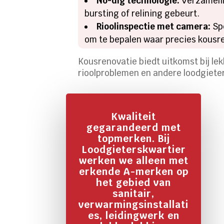
No-dig technologie:
Verzamelin
bursting of relining gebeurt.
Rioolinspectie met camera:
Spe
om te bepalen waar precies kousre
Kousrenovatie biedt uitkomst bij le
rioolproblemen en andere loodgieter
Kwaliteit
gegarandeerd met
topmerken. Bij
Loodgieterskwartier
werken we alleen met
erkende A-merken op
het gebied van
sanitair,
verwarmingsinstallati
es, leidingwerk en