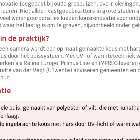
novatie toegepast bij oude gresbuizen, pvc-rioleringen,
heuren. Niet alleen vastgoedbezitters in grote steden
veel woningcorporaties kiezen kousrenovatie voor on
s waar het lastig is om te graven, bijvoorbeeld onder g
n de praktijk?
 een camera wordt een op maat gemaakte kous met hars 
kous door het buissysteem. Met UV- of warmtetechniek w
erken als Reline Europe, Primus Line en iMPREG leveren
 André van der Vegt (UTwente) adviseren gemeenten en b
houd.
atie
bele buis, gemaakt van polyester of vilt, die met kunst
nenlaag.
de ingebrachte kous met hars door UV-licht of warm wa