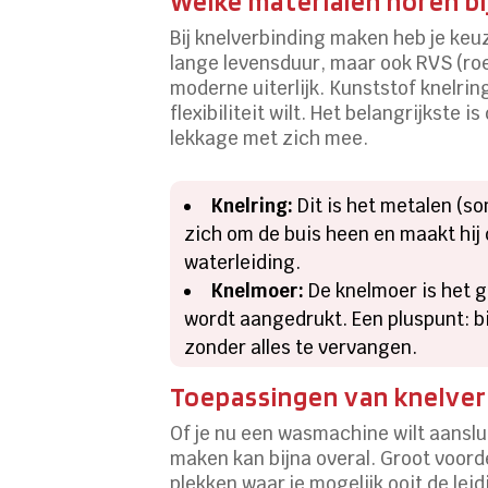
Welke materialen horen bi
Bij knelverbinding maken heb je keu
lange levensduur, maar ook RVS (ro
moderne uiterlijk. Kunststof knelrin
flexibiliteit wilt. Het belangrijkste 
lekkage met zich mee.
Knelring:
Dit is het metalen (so
zich om de buis heen en maakt hij 
waterleiding.
Knelmoer:
De knelmoer is het g
wordt aangedrukt. Een pluspunt: b
zonder alles te vervangen.
Toepassingen van knelverb
Of je nu een wasmachine wilt aanslu
maken kan bijna overal. Groot voorde
plekken waar je mogelijk ooit de le