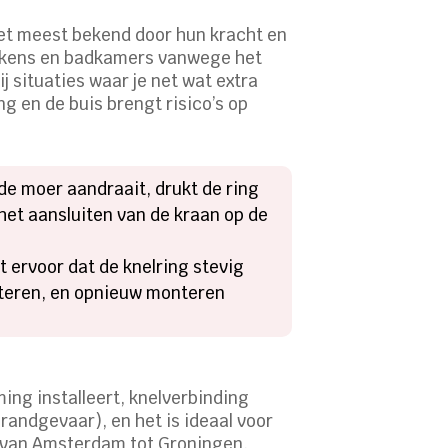
 het meest bekend door hun kracht en
eukens en badkamers vanwege het
j situaties waar je net wat extra
ing en de buis brengt risico’s op
e de moer aandraait, drukt de ring
 het aansluiten van de kraan op de
t ervoor dat de knelring stevig
ecteren, en opnieuw monteren
ing installeert, knelverbinding
brandgevaar), en het is ideaal voor
ns van Amsterdam tot Groningen,