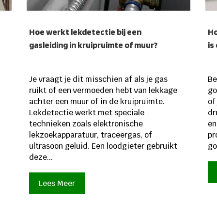
Hoe werkt lekdetectie bij een
Ho
gasleiding in kruipruimte of muur?
is
Je vraagt je dit misschien af als je gas
Be
ruikt of een vermoeden hebt van lekkage
go
achter een muur of in de kruipruimte.
of
Lekdetectie werkt met speciale
dr
technieken zoals elektronische
en
lekzoekapparatuur, traceergas, of
pr
ultrasoon geluid. Een loodgieter gebruikt
go
deze...
Lees Meer