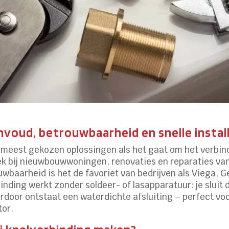
voud, betrouwbaarheid en snelle instal
 meest gekozen oplossingen als het gaat om het verbin
ek bij nieuwbouwwoningen, renovaties en reparaties va
wbaarheid is het de favoriet van bedrijven als Viega, G
inding werkt zonder soldeer- of lasapparatuur: je sluit 
erdoor ontstaat een waterdichte afsluiting – perfect vo
tor.