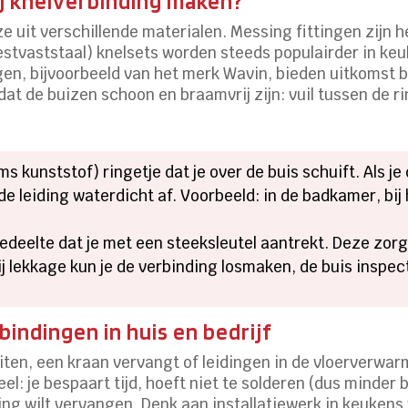
j knelverbinding maken?
ze uit verschillende materialen. Messing fittingen zijn
estvaststaal) knelsets worden steeds populairder in k
gen, bijvoorbeeld van het merk Wavin, bieden uitkomst bi
is dat de buizen schoon en braamvrij zijn: vuil tussen de r
ms kunststof) ringetje dat je over de buis schuift. Als j
de leiding waterdicht af. Voorbeeld: in de badkamer, bij
edeelte dat je met een steeksleutel aantrekt. Deze zorg
ij lekkage kun je de verbinding losmaken, de buis insp
indingen in huis en bedrijf
iten, een kraan vervangt of leidingen in de vloerverwarm
el: je bespaart tijd, hoeft niet te solderen (dus minder 
iding wilt vervangen. Denk aan installatiewerk in keuke