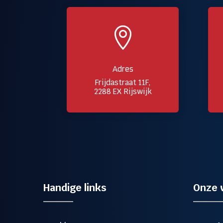

Adres
Frijdastraat 11F,
2288 EX Rijswijk
Handige links
Onze 
Gratis offerte in 24
M