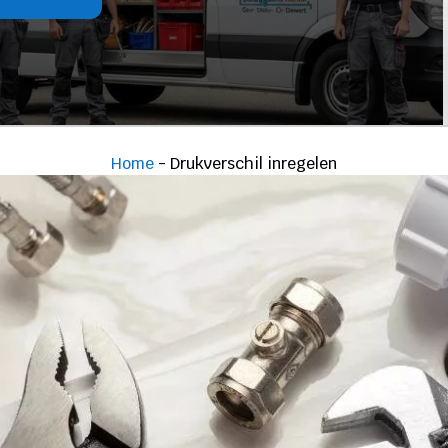
Home
-
Drukverschil inregelen