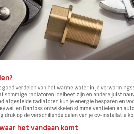
len?
t goed verdelen van het warme water in je verwarmingss
dat sommige radiatoren loeiheet zijn en andere juist nau
ed afgestelde radiatoren kun je energie besparen en v
neywell en Danfoss ontwikkelen slimme ventielen en aut
ig druk op de verschillende delen van je cv-installatie k
n waar het vandaan komt