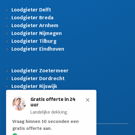
Loodgieter Delft
Loodgieter Breda
Loodgieter Arnhem
Loodgieter Nijmegen
Loodgieter Tilburg
Loodgieter Eindhoven
Loodgieter Zoetermeer
Loodgieter Dordrecht
Loodgieter Rijswijk
Gratis offerte in 24
M
uur
Loodgieter Schiedam
Landelijke dekking.
Loodgieter Leidschendam
Loodgieter Hilversum
Vraag binnen 10 seconden een
gratis offerte aan.
10+ jaar ervaring
Spoedservice 24/7