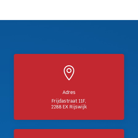

Adres
Frijdastraat 11F,
2288 EX Rijswijk