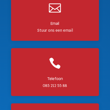

Email
Stuur ons een email

Telefoon
085 212 55 88