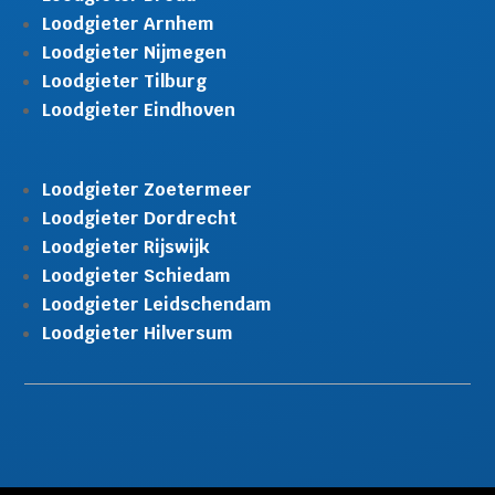
Loodgieter Arnhem
Loodgieter Nijmegen
Loodgieter Tilburg
Loodgieter Eindhoven
Loodgieter Zoetermeer
Loodgieter Dordrecht
Loodgieter Rijswijk
Gratis offerte in 24
M
uur
Loodgieter Schiedam
Landelijke dekking.
Loodgieter Leidschendam
Loodgieter Hilversum
Vraag binnen 10 seconden een
gratis offerte aan.
10+ jaar ervaring
Spoedservice 24/7
Erkend en gecertificeerd