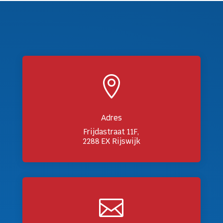

Adres
Frijdastraat 11F,
2288 EX Rijswijk
