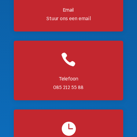
Email
Stuur ons een email

Telefoon
085 212 55 88
