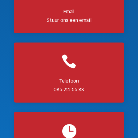
Email
Stuur ons een email

Telefoon
085 212 55 88
