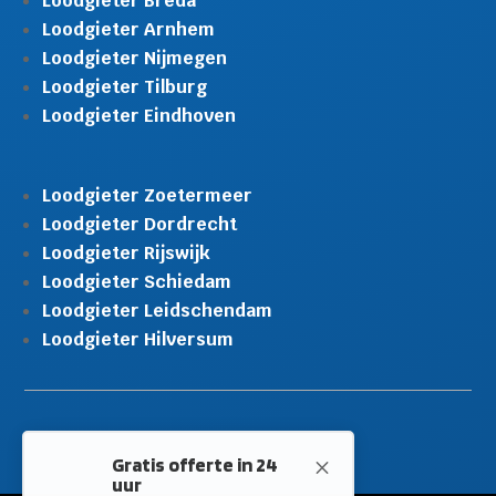
Loodgieter Breda
Loodgieter Arnhem
Loodgieter Nijmegen
Loodgieter Tilburg
Loodgieter Eindhoven
Loodgieter Zoetermeer
Loodgieter Dordrecht
Loodgieter Rijswijk
Gratis offerte in 24
M
uur
Loodgieter Schiedam
Landelijke dekking.
Loodgieter Leidschendam
Loodgieter Hilversum
Vraag binnen 10 seconden een
gratis offerte aan.
10+ jaar ervaring
Spoedservice 24/7
Erkend en gecertificeerd